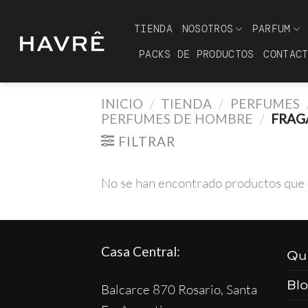
Saltar
al
TIENDA
NOSOTROS
PARFUM
contenido
PACKS DE PRODUCTOS
CONTAC
INICIO
/
TIENDA
/
PERFUMES
PERFUMES DE HOMBRE
/
FRAGA
FILTRAR
No se han encontrado productos que c
Casa Central:
Qu
Bl
Balcarce 870 Rosario, Santa