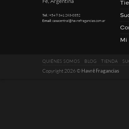
Fe, Argentina
Ti
Su
Tel.
:
+54 9 341 263-0352
Email
:
casacentral@havrefragancias.com.ar
Co
Mi
QUIÉNES SOMOS
BLOG
TIENDA
SU
Copyright 2026 ©
Havrê Fragancias