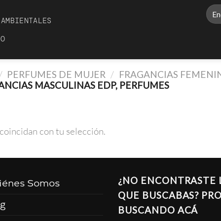
Busc
AMBIENTALES
por:
TO
/
PERFUMES DE MUJER
/
FRAGANCIAS FEMENIN
NCIAS MASCULINAS EDP, PERFUMES
oincidan con tu selección.
¿NO ENCONTRASTE 
iénes Somos
QUE BUSCABAS? PR
og
BUSCANDO ACÁ