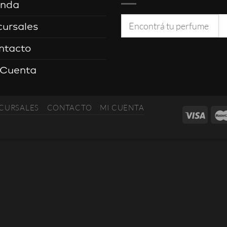
enda
Buscar
cursales
por:
ntacto
 Cuenta
CURSALES
CONTACTO
MI CUENTA