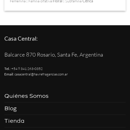
Femenina | Familia olfativa
Floral
| Subfamilia
Cítrica
Casa Central:
Balcarce 870 Rosario, Santa Fe, Argentina
Tel.
:
+54 9 341 263-0352
Email
:
casacentral@havrefragancias.com.ar
Quiénes Somos
Blog
Tienda