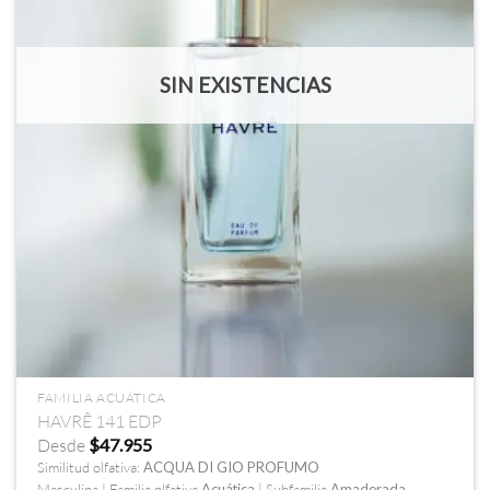
SIN EXISTENCIAS
FAMILIA ACUÁTICA
HAVRÊ 141 EDP
Desde
$
47.955
Similitud olfativa:
ACQUA DI GIO PROFUMO
Masculina | Familia olfativa
Acuática
| Subfamilia
Amaderada