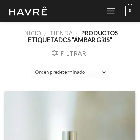
Saltar
0
al
contenido
INICIO
/
TIENDA
/
PRODUCTOS
ETIQUETADOS “ÁMBAR GRIS”
FILTRAR