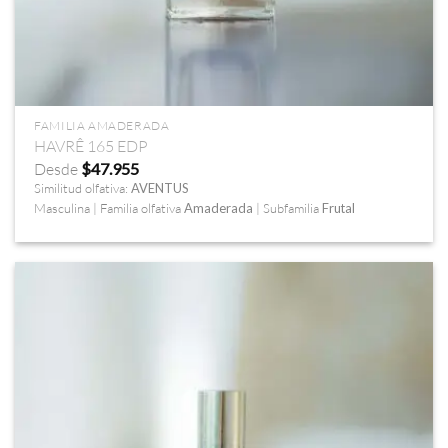
FAMILIA AMADERADA
HAVRÊ 165 EDP
Desde
$
47.955
Similitud olfativa:
AVENTUS
Masculina | Familia olfativa
Amaderada
| Subfamilia
Frutal