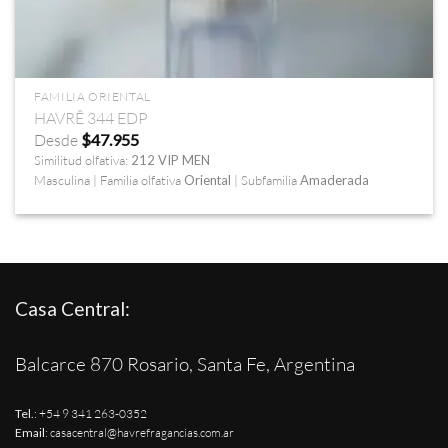
FAMILIA ORIENTAL
HAVRÊ 344 EDP
Desde
$
47.955
Similitud olfativa:
212 VIP MEN
Masculina | Familia olfativa
Oriental
| Subfamilia
Amaderada
Casa Central:
Balcarce 870 Rosario, Santa Fe, Argentina
Tel.
:
+54 9 341 263-0352
Email
:
casacentral@havrefragancias.com.ar