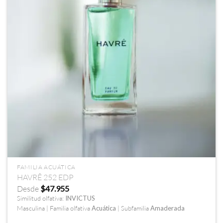
FAMILIA ACUÁTICA
HAVRÊ 252 EDP
Desde
$
47.955
Similitud olfativa:
INVICTUS
Masculina | Familia olfativa
Acuática
| Subfamilia
Amaderada