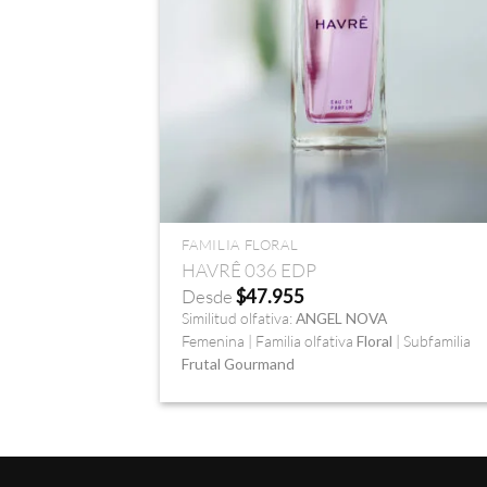
+
FAMILIA FLORAL
HAVRÊ 036 EDP
Desde
$
47.955
Similitud olfativa:
ANGEL NOVA
Femenina | Familia olfativa
Floral
| Subfamilia
Frutal Gourmand