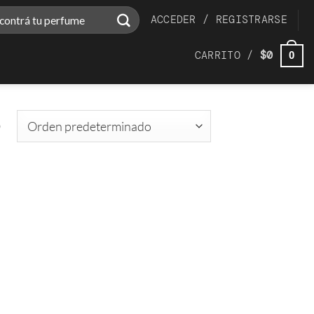
ar
ACCEDER / REGISTRARSE
CARRITO /
$
0
0
o