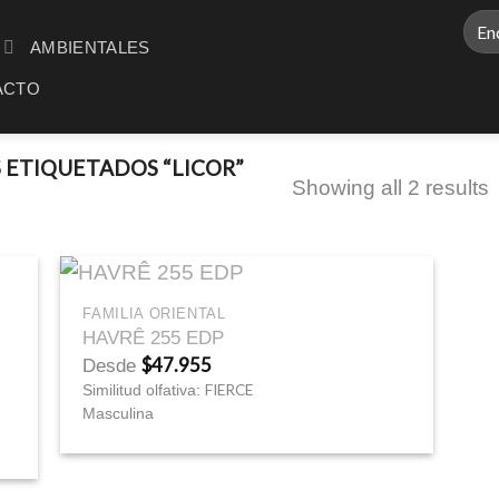
Busc
AMBIENTALES
por:
ACTO
ETIQUETADOS “LICOR”
Showing all 2 results
+
FAMILIA ORIENTAL
HAVRÊ 255 EDP
$
47.955
Desde
FIERCE
Similitud olfativa:
Masculina