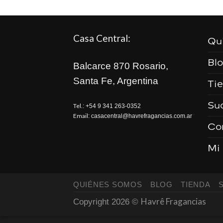
Casa Central:
Qu
Bl
Balcarce 870 Rosario,
Santa Fe, Argentina
Ti
Su
Tel.
:
+54 9 341 263-0352
Email
:
casacentral@havrefragancias.com.ar
Co
Mi
QUIÉNES SOMOS
BLOG
TIENDA
Havrê Fragancias
Copyright 2026 ©