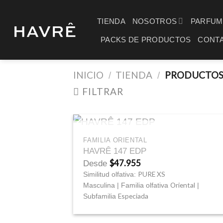
Saltar
al
TIENDA
NOSOTROS
PARFUM
contenido
PACKS DE PRODUCTOS
CONT
INICIO
TIENDA
PRODUCTOS 
/
/
FILTRAR
+
SIN EXISTENCIAS
FAMILIA ORIENTAL
HAVRÊ 147 EDP
$
47.955
Desde
PURE XS
Similitud olfativa:
Oriental
Masculina | Familia olfativa
|
Especiada
Subfamilia