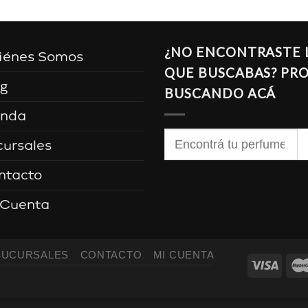
¿NO ENCONTRASTE 
iénes Somos
QUE BUSCABAS? PR
og
BUSCANDO ACÁ
enda
Buscar
cursales
por:
ntacto
 Cuenta
SUCURSALES
CONTACTO
MI CUENTA