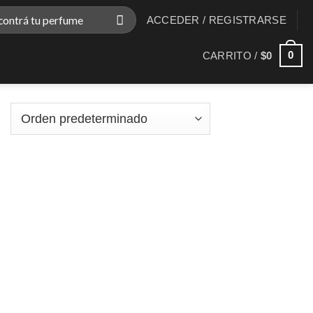
ar
ACCEDER / REGISTRARSE
0
CARRITO /
$
0