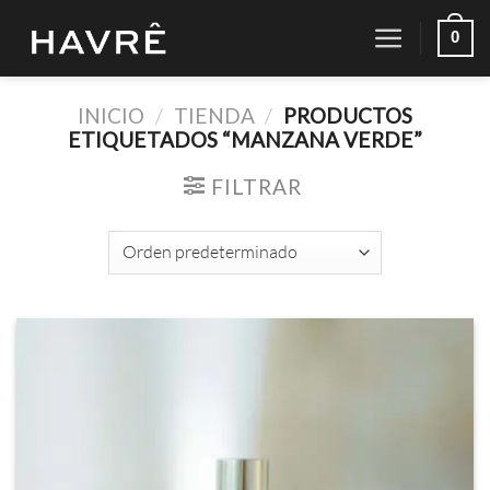
Saltar
0
al
contenido
INICIO
/
TIENDA
/
PRODUCTOS
ETIQUETADOS “MANZANA VERDE”
FILTRAR