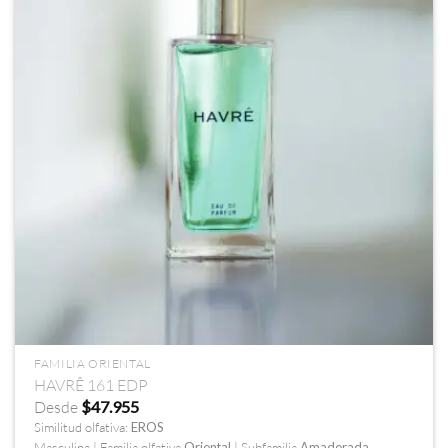
FAMILIA ORIENTAL
HAVRÊ 161 EDP
Desde
$
47.955
Similitud olfativa:
EROS
Masculina | Familia olfativa
Oriental
| Subfamilia
Amaderada