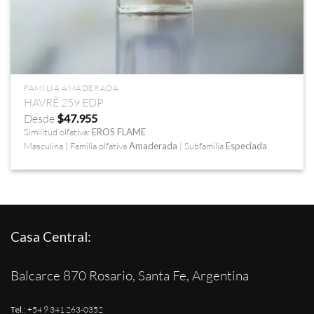
FAMILIA AMADERADA
HAVRÊ 259 EDP
Desde
$
47.955
Similitud olfativa:
EROS FLAME
Masculina | Familia olfativa
Amaderada
| Subfamilia
Especiada
Casa Central:
Balcarce 870 Rosario, Santa Fe, Argentina
Tel.
:
+54 9 341 263-0352