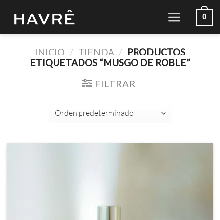
Saltar
0
al
contenido
INICIO
/
TIENDA
/
PRODUCTOS
ETIQUETADOS “MUSGO DE ROBLE”
FILTRAR