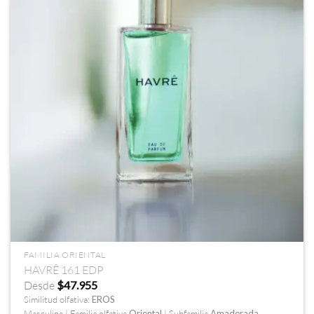
FAMILIA ORIENTAL
HAVRÊ 161 EDP
Desde
$
47.955
Similitud olfativa:
EROS
Masculina | Familia olfativa
Oriental
| Subfamilia
Amaderada