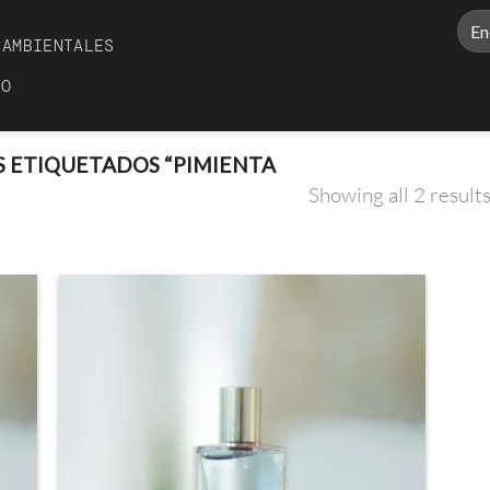
Busc
AMBIENTALES
por:
TO
 ETIQUETADOS “PIMIENTA
Showing all 2 result