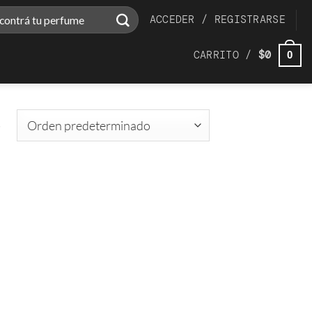
ar
ACCEDER / REGISTRARSE
CARRITO /
$
0
0
s