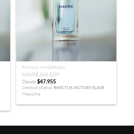
+
FAMILIA AMADERADA
HAVRÊ 346 EDP
Desde
$
47.955
Similitud olfativa:
INVICTUS VICTORY ELIXIR
Masculina