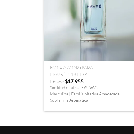
+
FAMILIA AMADERADA
HAVRÊ 148 EDP
Desde
$
47.955
Similitud olfativa:
SAUVAGE
Masculina | Familia olfativa
Amaderada
|
Subfamilia
Aromática