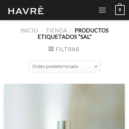
Saltar
0
al
contenido
INICIO
/
TIENDA
/
PRODUCTOS
ETIQUETADOS “SAL”
FILTRAR