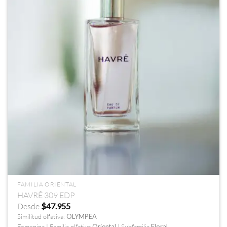
FAMILIA ORIENTAL
HAVRÊ 309 EDP
Desde
$
47.955
Similitud olfativa:
OLYMPEA
Femenina | Familia olfativa
Oriental
| Subfamilia
Floral