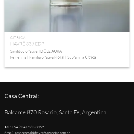
CÍTRICA
HAVRÊ 339 EDP
Similitud olfativa:
IDÔLE AURA
Femenina | Familia olfativa
Floral
| Subfamilia
Cítrica
Casa Central:
Balcarce 870 Rosario, Santa Fe, Argentina
Tel.
:
+54 9 341 263-0352
Email
:
casacentral@havrefragancias.com.ar