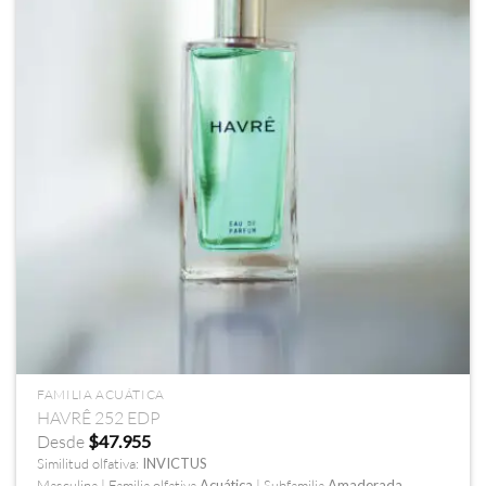
FAMILIA ACUÁTICA
HAVRÊ 252 EDP
Desde
$
47.955
Similitud olfativa:
INVICTUS
Masculina | Familia olfativa
Acuática
| Subfamilia
Amaderada