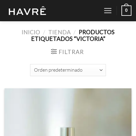
Saltar
0
al
contenido
INICIO
/
TIENDA
/
PRODUCTOS
ETIQUETADOS “VICTORIA”
FILTRAR